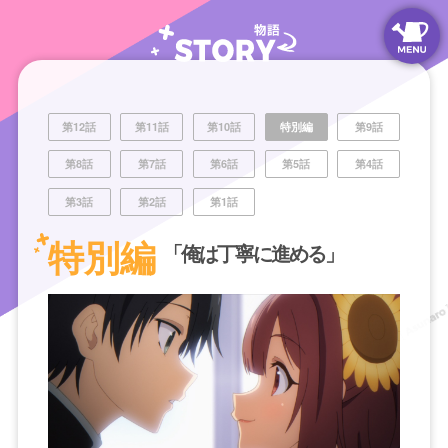
第12話
第11話
第10話
特別編
第9話
第8話
第7話
第6話
第5話
第4話
第3話
第2話
第1話
特別編
「俺は丁寧に進める」