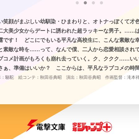
い笑顔がまぶしい幼馴染・ひまわりと、オトナっぽくて才
二大美少女からデートに誘われた超ラッキーな男子。……
露です！ どこにでもいる平凡な高校生に、こんな素敵な
と素敵な時を……って、なんで僕、二人から恋愛相談されて
ブコメ計画がもろくも崩れ去っていく。ク、ククク……い
さぁ、準備はいいか？ ここからは、平凡なラブコメの時
本：駱駝 絵コンテ：秋田谷典昭 演出：秋田谷典昭 作画監督：滝本