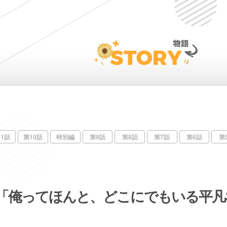
11話
第10話
特別編
第9話
第8話
第7話
第6話
第
「俺ってほんと、どこにでもいる平凡