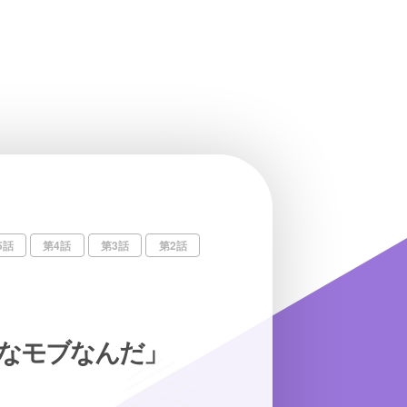
5話
第4話
第3話
第2話
なモブなんだ」