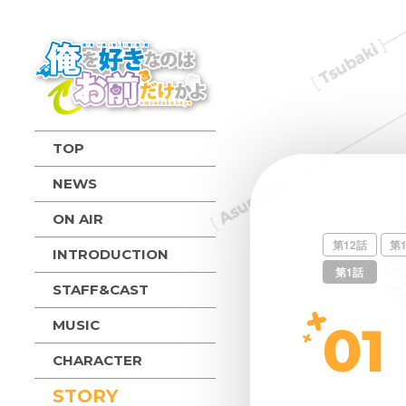
TOP
NEWS
ON AIR
第12話
第
INTRODUCTION
第1話
STAFF&CAST
01
MUSIC
CHARACTER
STORY