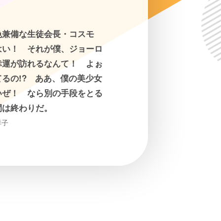
色兼備な生徒会長・コスモ
はい！ それが僕、ジョーロ
幸運が訪れるなんて！ よぉ
るの!? ああ、僕の美少女
いぜ！ なら別の手段をとる
間は終わりだ。
祥子